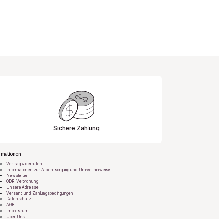
Sichere Zahlung
rmationen
Vertrag widerrufen
Informationen zur Altölentsorgung und Umwelthinweise
Newsletter
ODR-Verordnung
Unsere Adresse
Versand und Zahlungsbedingungen
Datenschutz
AGB
Impressum
Über Uns