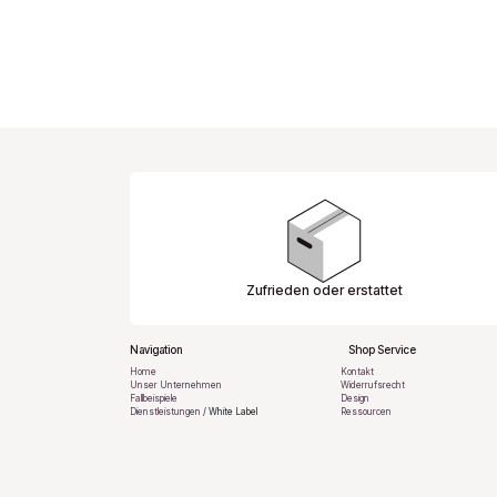
Zufrieden oder erstattet
Navigation
​ Shop Service
Home
Kontakt
Unser Unternehmen
Widerrufsrecht
Fallbeispiele
Design
Dienstleistungen
/ White Label
Ressourcen