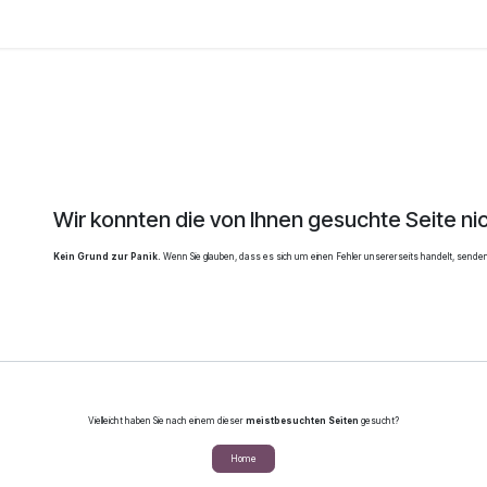
Home
Shop
Dienstleistungen
Kontakt
Fehler 404
Wir konnten die von Ihnen gesuchte Seite nic
Kein Grund zur Panik.
Wenn Sie glauben, dass es sich um einen Fehler unsererseits handelt, senden 
Vielleicht haben Sie nach einem dieser
meistbesuchten Seiten
gesucht?
Home