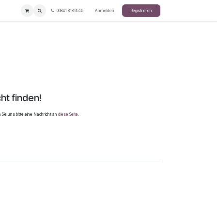
06841 818 95 55
Anmelden
Registrieren
ht finden!
Sie uns bitte eine Nachricht an
diese Seite
.